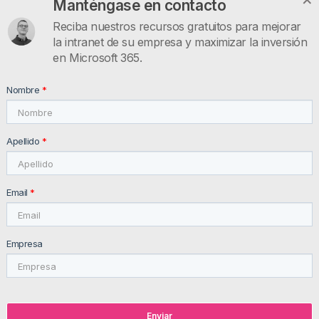
Manténgase en contacto
Artículos
Reciba nuestros recursos gratuitos para mejorar
Recursos útiles
la intranet de su empresa y maximizar la inversión
Contáctenos
en Microsoft 365.
INTRANET.AI
Nombre
*
intranet.ai s.r.l. - Via Fabio Filzi, 5 - 20124 Milano MI - Italia
VAT: IT11172630961, Tel: +39 02 39 29 5655
Apellido
*
Email
*
Empresa
© 2026 intranet.ai ™ All rights reserved
Privacy Policy
Newsletter Policy
Customer and
Suppliers Policy
Cookie Policy
Enviar