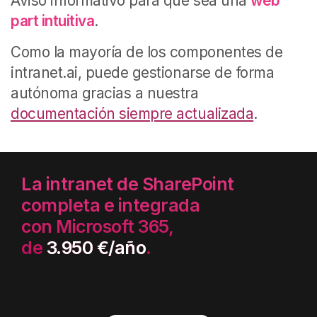
Aviso informativo para que sea una
web
part intuitiva
.
Como la mayoría de los componentes de
intranet.ai, puede gestionarse de forma
autónoma gracias a nuestra
documentación siempre actualizada
.
La intranet de SharePoint
completa e integrada
con Microsoft 365,
de
3.950 €/año
.