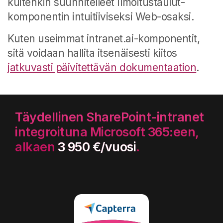
kuitenkin suunnitelleet Ilmoitustaulut-
komponentin intuitiiviseksi Web-osaksi.
Kuten useimmat intranet.ai-komponentit,
sitä voidaan hallita itsenäisesti kiitos
jatkuvasti päivitettävän dokumentaation
.
Täydellinen SharePoint-intranet
integroituna Microsoft 365:een,
alkaen
3 950 €/vuosi
.