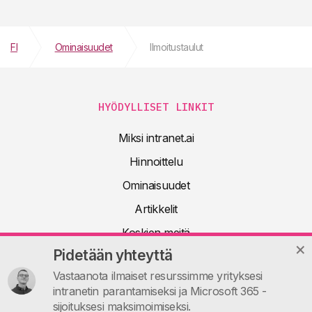
FI
Ominaisuudet
Ilmoitustaulut
HYÖDYLLISET LINKIT
Miksi intranet.ai
Hinnoittelu
Ominaisuudet
Artikkelit
Koskien meitä
Pidetään yhteyttä
Tekninen dokumentaatio
Vastaanota ilmaiset resurssimme yrityksesi
UKK
intranetin parantamiseksi ja Microsoft 365 -
Ota yhteyttä
sijoituksesi maksimoimiseksi.