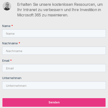
Erhalten Sie unsere kostenlosen Ressourcen, um
Nützliche Ressourcen
Ihr Intranet zu verbessern und Ihre Investition in
Kontakt
Microsoft 365 zu maximieren.
INTRANET.AI
Name
*
intranet.ai s.r.l. - Via Fabio Filzi, 5 - 20124 Milano MI - Italia
VAT: IT11172630961, Tel: +39 02 39 29 5655
Nachname
*
Email
*
Unternehmen
© 2026 intranet.ai ™ All rights reserved
Privacy Policy
Newsletter Policy
Customer and
Suppliers Policy
Cookie Policy
Senden