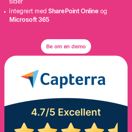
sider
integrert med
SharePoint Online
og
Microsoft 365
Be om en demo