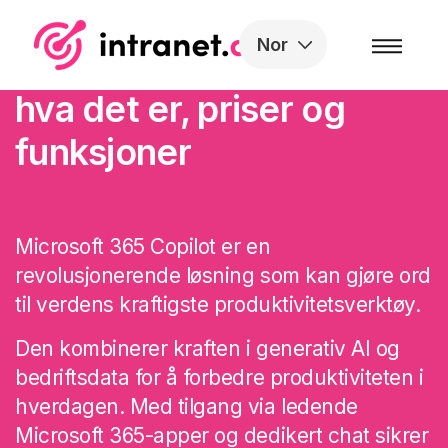
Skip to the content
Nor
Microsoft 365 Copilot:
hva det er
,
priser og
funksjoner
Microsoft 365 Copilot er en
revolusjonerende løsning som kan gjøre ord
til verdens kraftigste produktivitetsverktøy.
Den kombinerer kraften i generativ AI og
bedriftsdata for å forbedre produktiviteten i
hverdagen. Med tilgang via ledende
Microsoft 365-apper og dedikert chat sikrer