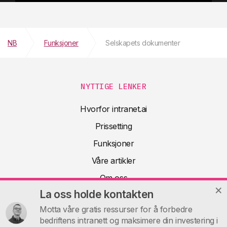
NB
Funksjoner
Selskapets dokumenter
NYTTIGE LENKER
Hvorfor intranet.ai
Prissetting
Funksjoner
Våre artikler
Om oss
La oss holde kontakten
Teknisk dokumentasjon
Motta våre gratis ressurser for å forbedre
FAQ
bedriftens intranett og maksimere din investering i