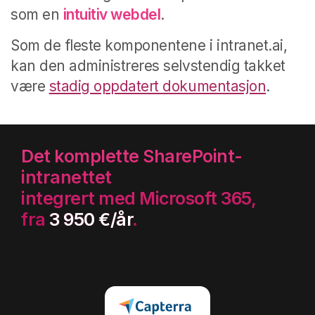
som en
intuitiv webdel
.
Som de fleste komponentene i intranet.ai,
kan den administreres selvstendig takket
være
stadig oppdatert dokumentasjon
.
Det komplette SharePoint-
intranettet
integrert med Microsoft 365,
fra
3 950 €/år
.