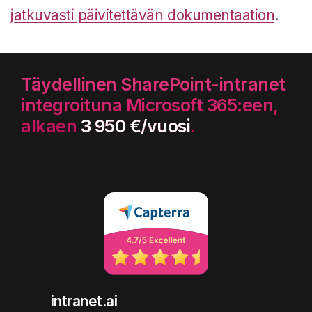
jatkuvasti päivitettävän dokumentaation
.
Täydellinen SharePoint-intranet
integroituna Microsoft 365:een,
alkaen
3 950 €/vuosi
.
intranet.ai