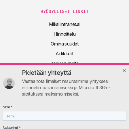
HYÖDYLLISET LINKIT
Miksi intranet.ai
Hinnoittelu
Ominaisuudet
Artikkelit
Koskien meitä
Pidetään yhteyttä
Tekninen dokumentaatio
Vastaanota ilmaiset resurssimme yrityksesi
UKK
intranetin parantamiseksi ja Microsoft 365 -
Ota yhteyttä
sijoituksesi maksimoimiseksi.
INTRANET.AI
Nimi
*
intranet.ai s.r.l. - Via Fabio Filzi, 5 - 20124 Milano MI - Italia
VAT: IT11172630961, Tel: +39 02 39 29 5655
Sukunimi
*