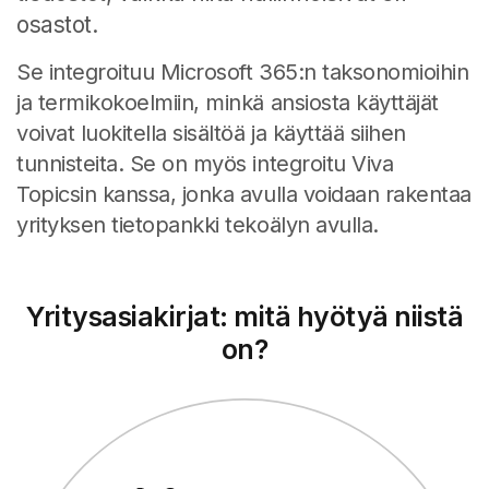
osastot.
Se integroituu Microsoft 365:n taksonomioihin
ja termikokoelmiin, minkä ansiosta käyttäjät
voivat luokitella sisältöä ja käyttää siihen
tunnisteita. Se on myös integroitu Viva
Topicsin kanssa, jonka avulla voidaan rakentaa
yrityksen tietopankki tekoälyn avulla.
Yritysasiakirjat: mitä hyötyä niistä
on?