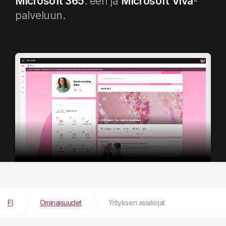
Microsoft 365
: een ja
Microsoft
Viva
-
palveluun.
FI
Ominaisuudet
Yrityksen asiakirjat